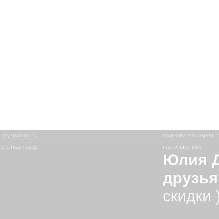
:
iolly.www.nn.ru
пользователь имеет с
е 1 года назад
настоящее имя:
Юлия Д
друзь
скидки 