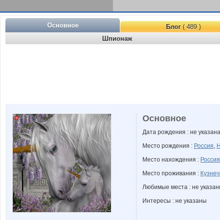
Основное
Блог
( 489 )
Шпионаж
Основное
Дата рождения : не указан
Место рождения :
Россия
,
Н
Место нахождения :
Россия
Место проживания :
Кузнеч
Любимые места : не указа
Интересы : не указаны