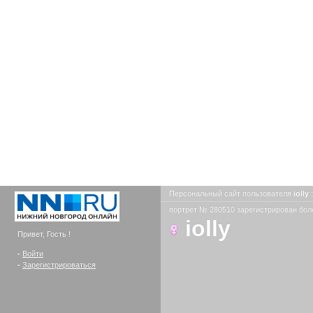
Персональный сайт пользователя
iolly
портрет № 280510 зарегистрирован боле
iolly
Привет, Гость !
-
Войти
-
Зарегистрироваться