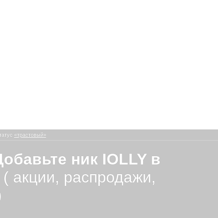
татус
«трастовый»
обавьте ник IOLLY в
я
( акции, распродажи,
)