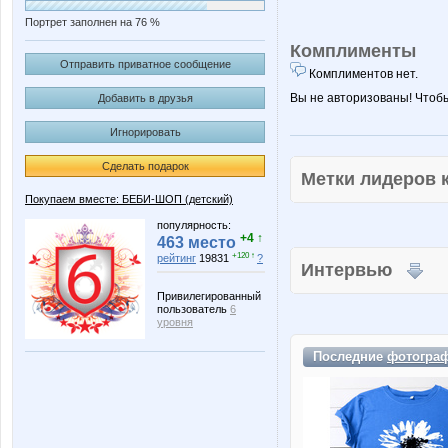
Портрет заполнен на 76 %
Комплименты
Отправить приватное сообщение
Комплиментов нет.
Вы не авторизованы! Чтоб
Добавить в друзья
Игнорировать
Сделать подарок
Метки лидеров
Покупаем вместе: БЕБИ-ШОП (детский)
популярность:
+4 ↑
463 место
+120 ↑
рейтинг
19831
?
Интервью
Привилегированный
пользователь
6
уровня
Последние
фотогра