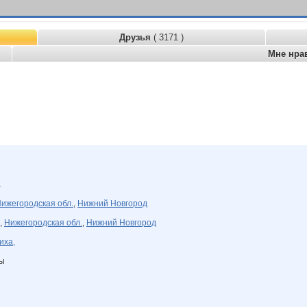
Друзья
( 3171 )
Мне нра
а
ижегородская обл.
,
Нижний Новгород
,
Нижегородская обл.
,
Нижний Новгород
иха,
ны