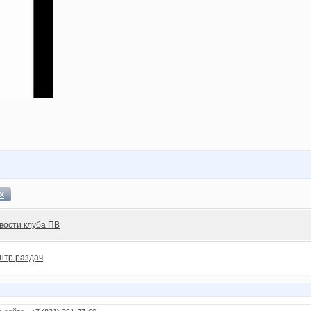
х
вости клуба ПВ
нтр раздач