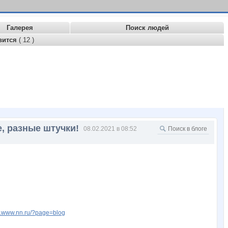
Галерея
Поиск людей
вится
( 12 )
, разные штучки!
08.02.2021 в 08:52
lly.www.nn.ru/?page=blog