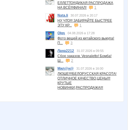
ЕЛЛЕТТО!!!ДИКАЯ РАСПРОДАЖА
НА ВСЁ!!!ФИНАЛ!
1
Nata.li
30.07.2026 в 20:17
НУ ЧТО!!! ЗАБИРАЙТЕ БЫСТРЕЕ
ЭТУ КР...
1
Olgs
04.08.2026 в 17:28
Фото вещей из китайского выкупа!
П...
3
Лана2212
31.07.2026 в 09:55
Сбор заказов. Vesnaletto! Бомба!
Ш...
2
Мил@н@
31.07.2026 в 16:00
ЛЮШЕ!!!!БЕЛОРУССКАЯ КРАСОТА!
ОТЛИЧНОЕ КАЧЕСТВО,ЦЕНЫ!!!
КРУТЫЕ
НОВИНКИ,РАСПРОДАЖА!!!