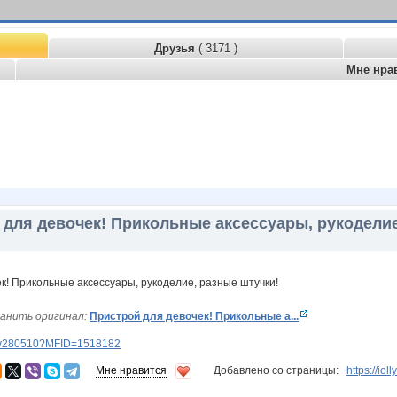
Друзья
( 3171 )
Мне нра
 для девочек! Прикольные аксессуары, рукоделие
анить оригинал:
Пристрой для девочек! Прикольные а...
lery280510?MFID=1518182
Мне нравится
Добавлено со страницы:
https://io