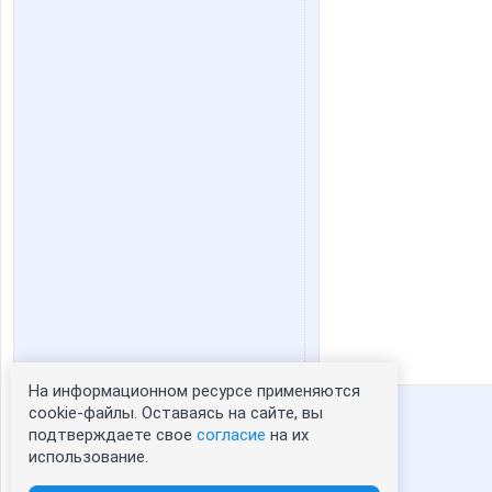
На информационном ресурсе применяются
Статистика портрета:
cookie-файлы. Оставаясь на сайте, вы
подтверждаете свое
согласие
на их
сейчас просматривают портрет - 0
использование.
зарегистрированные пользователи
посетившие портрет за 7 дней - 0