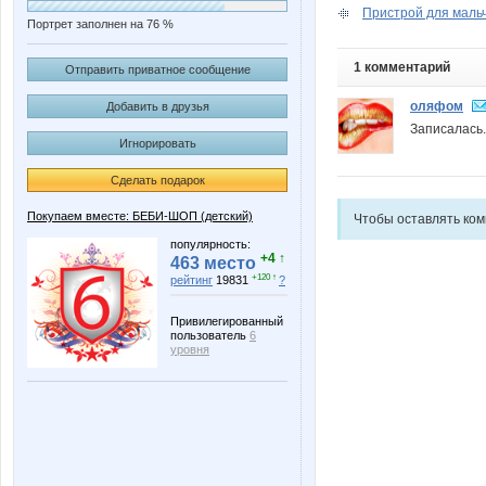
Пристрой для мальч
Портрет заполнен на 76 %
1 комментарий
Отправить приватное сообщение
оляфом
Добавить в друзья
Записалась.
Игнорировать
Сделать подарок
Покупаем вместе: БЕБИ-ШОП (детский)
Чтобы оставлять ко
популярность:
+4 ↑
463 место
+120 ↑
рейтинг
19831
?
Привилегированный
пользователь
6
уровня