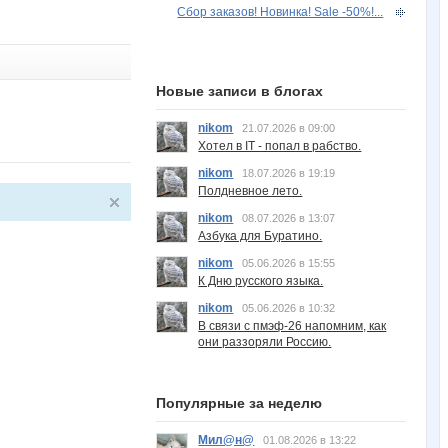
Сбор заказов! Новинка! Sale -50%!...
Новые записи в блогах
nikom
21.07.2026 в 09:00
Хотел в IT - попал в рабство.
nikom
18.07.2026 в 19:19
Полдневное лето.
nikom
08.07.2026 в 13:07
Азбука для Буратино.
nikom
05.06.2026 в 15:55
К Дню русского языка.
nikom
05.06.2026 в 10:32
В связи с пмэф-26 напомним, как
они раззоряли Россию.
Популярные за неделю
Мил@н@
01.08.2026 в 13:22