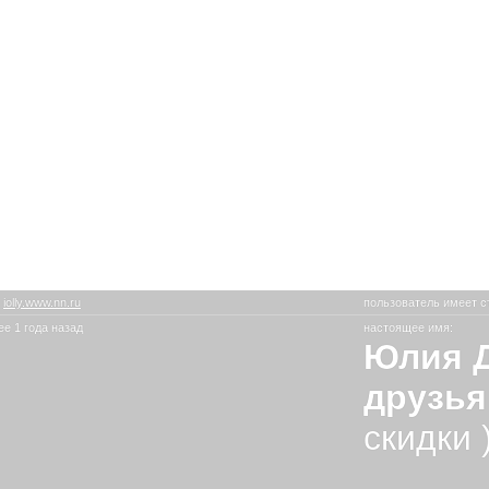
:
iolly.www.nn.ru
пользователь имеет с
е 1 года назад
настоящее имя:
Юлия Д
друзь
скидки 