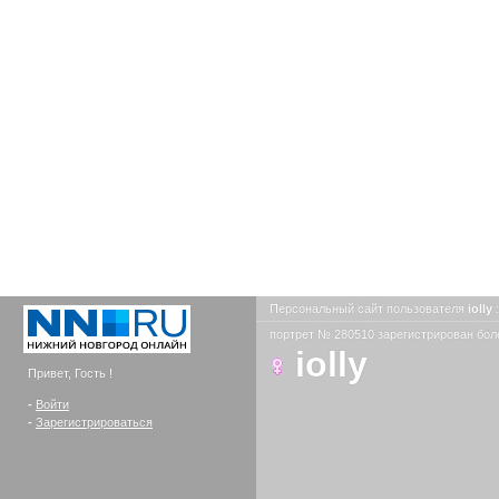
Персональный сайт пользователя
iolly
портрет № 280510 зарегистрирован боле
iolly
Привет, Гость !
-
Войти
-
Зарегистрироваться