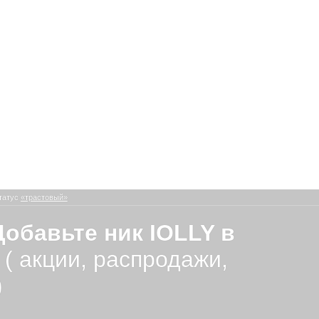
татус
«трастовый»
обавьте ник IOLLY в
я
( акции, распродажи,
)